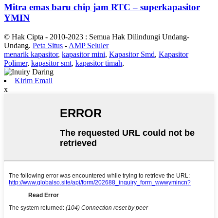
Mitra emas baru chip jam RTC – superkapasitor
YMIN
© Hak Cipta - 2010-2023 : Semua Hak Dilindungi Undang-
Undang.
Peta Situs
-
AMP Seluler
menarik kapasitor
,
kapasitor mini
,
Kapasitor Smd
,
Kapasitor
Polimer
,
kapasitor smt
,
kapasitor timah
,
Kirim Email
x