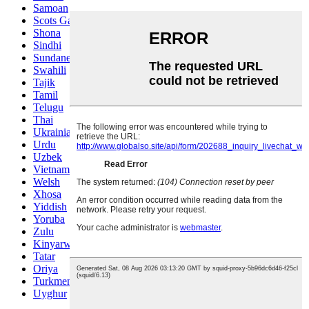
Samoan
Scots Gaelic
Shona
Sindhi
Sundanese
Swahili
Tajik
Tamil
Telugu
Thai
Ukrainian
Urdu
Uzbek
Vietnamese
Welsh
Xhosa
Yiddish
Yoruba
Zulu
Kinyarwanda
Tatar
Oriya
Turkmen
Uyghur