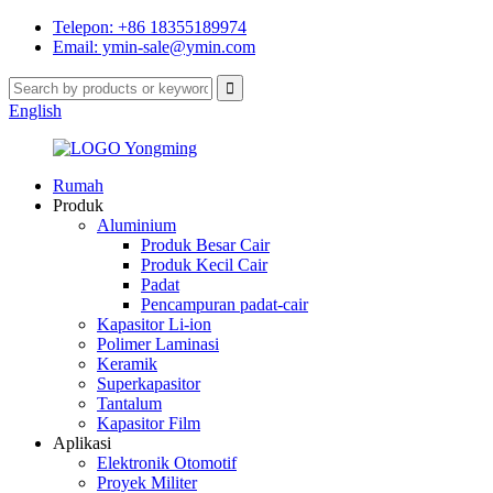
Telepon: +86 18355189974
Email: ymin-sale@ymin.com
English
Rumah
Produk
Aluminium
Produk Besar Cair
Produk Kecil Cair
Padat
Pencampuran padat-cair
Kapasitor Li-ion
Polimer Laminasi
Keramik
Superkapasitor
Tantalum
Kapasitor Film
Aplikasi
Elektronik Otomotif
Proyek Militer