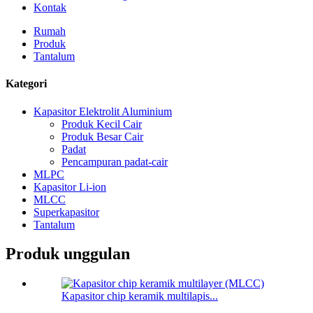
Kontak
Rumah
Produk
Tantalum
Kategori
Kapasitor Elektrolit Aluminium
Produk Kecil Cair
Produk Besar Cair
Padat
Pencampuran padat-cair
MLPC
Kapasitor Li-ion
MLCC
Superkapasitor
Tantalum
Produk unggulan
Kapasitor chip keramik multilapis...