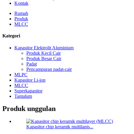
Kontak
Rumah
Produk
MLCC
Kategori
Kapasitor Elektrolit Aluminium
Produk Kecil Cair
Produk Besar Cair
Padat
Pencampuran padat-cair
MLPC
Kapasitor Li-ion
MLCC
Superkapasitor
Tantalum
Produk unggulan
Kapasitor chip keramik multilapis...