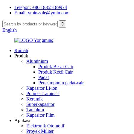
Telepon: +86 18355189974
Email: ymin-sale@ymin.com
English
Rumah
Produk
Aluminium
Produk Besar Cair
Produk Kecil Cair
Padat
Pencampuran padat-cair
Kapasitor Li-ion
Polimer Laminasi
Keramik
Superkapasitor
Tantalum
Kapasitor Film
Aplikasi
Elektronik Otomotif
Proyek Militer