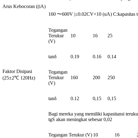
Arus Kebocoran ((iA)
160 〜600V |≤0.02CV+10 (uA) C:kapasitas te
Tegangan
Terukur
10
16
25
(V)
tanδ
0.19
0.16
0.14
Faktor Disipasi
Tegangan
Terukur
160
200
250
(25±2℃ 120Hz)
(V)
tanδ
0.12
0,15
0,15
Bagi mereka yang memiliki kapasitansi terukur
tgS akan meningkat sebesar 0,02
Tegangan Terukur (V)
10
16