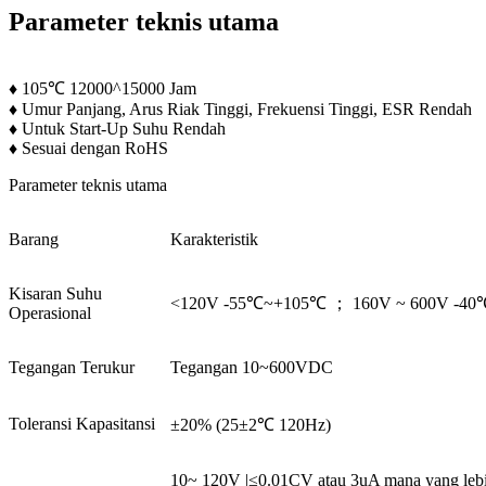
Parameter teknis utama
♦ 105℃ 12000^15000 Jam
♦ Umur Panjang, Arus Riak Tinggi, Frekuensi Tinggi, ESR Rendah
♦ Untuk Start-Up Suhu Rendah
♦ Sesuai dengan RoHS
Parameter teknis utama
Barang
Karakteristik
Kisaran Suhu
<120V -55℃~+105℃ ； 160V ~ 600V -4
Operasional
Tegangan Terukur
Tegangan 10~600VDC
Toleransi Kapasitansi
±20% (25±2℃ 120Hz)
10~ 120V |≤0.01CV atau 3uA mana yang lebih 