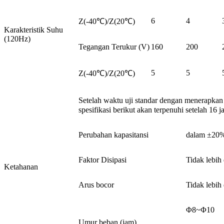
6
4
Z(-40℃)/Z(20℃)
Karakteristik Suhu
(120Hz)
Tegangan Terukur (V)
160
200
5
5
Z(-40℃)/Z(20℃)
Setelah waktu uji standar dengan menerapka
spesifikasi berikut akan terpenuhi setelah 16
Perubahan kapasitansi
dalam ±20% 
Faktor Disipasi
Tidak lebih 
Ketahanan
Arus bocor
Tidak lebih 
Φ8~Φ10
Umur beban (jam)