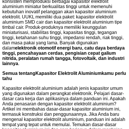
konsisten memproduksi berbagai kapasitor elektrolit
aluminium miniatur berkualitas tinggi untuk memenuhi
kebutuhan inovatif pelanggan akan kapasitor aluminium
elektrolit. UUKL memiliki dua paket: kapasitor elektrolit
aluminium SMD cair dan kapasitor elektrolit aluminium tipe
timbal cair. Produk-produknya memiliki keunggulan
miniaturisasi, stabilitas tinggi, kapasitas tinggi, tegangan
tinggi, ketahanan suhu tinggi, impedansi rendah, riak tinggi,
dan masa pakai yang lama. Banyak digunakan
dalam
elektronik otomotif energi baru, catu daya berdaya
tinggi, pencahayaan cerdas, pengisian cepat galium
nitrida, peralatan rumah tangga, fotovoltaik, dan industri
lainnya
.
Semua tentang
Kapasitor Elektrolit Aluminium
kamu perlu
tahu
Kapasitor elektrolit aluminium adalah jenis kapasitor umum
yang digunakan dalam perangkat elektronik. Pelajari dasar-
dasar cara kerja dan aplikasinya dalam panduan ini. Apakah
Anda penasaran dengan kapasitor elektrolit aluminium?
Artikel ini membahas dasar-dasar kapasitor aluminium ini,
termasuk konstruksi dan penggunaannya. Jika Anda baru
mengenal kapasitor elektrolit aluminium, panduan ini adalah
tempat yang tepat untuk memulai. Temukan dasar-dasar