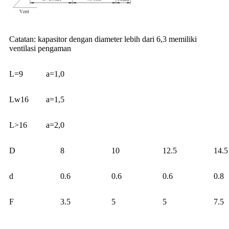
Catatan: kapasitor dengan diameter lebih dari 6,3 memiliki
ventilasi pengaman
L=9
a=1,0
Lw16
a=1,5
L>16
a=2,0
D
8
10
12.5
14.5
d
0.6
0.6
0.6
0.8
F
3.5
5
5
7.5