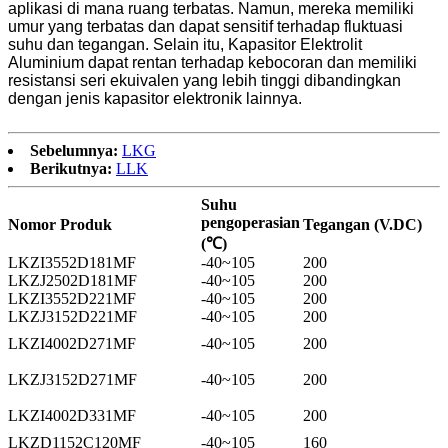
aplikasi di mana ruang terbatas. Namun, mereka memiliki
umur yang terbatas dan dapat sensitif terhadap fluktuasi
suhu dan tegangan. Selain itu, Kapasitor Elektrolit
Aluminium dapat rentan terhadap kebocoran dan memiliki
resistansi seri ekuivalen yang lebih tinggi dibandingkan
dengan jenis kapasitor elektronik lainnya.
Sebelumnya:
LKG
Berikutnya:
LLK
Suhu
pengoperasian
Nomor Produk
Tegangan (V.DC)
(℃)
LKZI3552D181MF
-40~105
200
LKZJ2502D181MF
-40~105
200
LKZI3552D221MF
-40~105
200
LKZJ3152D221MF
-40~105
200
LKZI4002D271MF
-40~105
200
LKZJ3152D271MF
-40~105
200
LKZI4002D331MF
-40~105
200
LKZD1152C120MF
-40~105
160