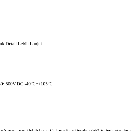
k Detail Lebih Lanjut
60~500V.DC -40℃~+105℃
 mana yang lebih besar C: kapasitansi terukur (uF) V: tegangan teru