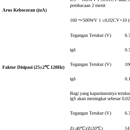
pembacaan 2 menit
Arus Kebocoran ((uA)
160 〜500WV 1 ≤0,02CV+10 (uA) 
Tegangan Terukur (V)
6.
tgδ
0.
Tegangan Terukur (V)
10
Faktor Disipasi (25±2℃ 120Hz)
tgδ
0.
Bagi yang kapasitansinya terukur
tgS akan meningkat sebesar 0,02
Tegangan Terukur (V)
6.
14
Z(-40℃)/Z(20℃)