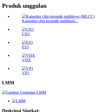
Produk unggulan
Kapasitor chip keramik multilapis...
CN3
ES3
VHX
VP1
LMM
Deskripsi Singkat: