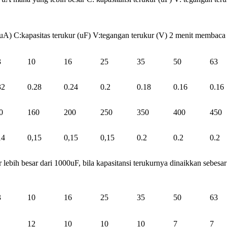
C:kapasitas terukur (uF) V:tegangan terukur (V) 2 menit membaca
3
10
16
25
35
50
63
32
0.28
0.24
0.2
0.18
0.16
0.16
0
160
200
250
350
400
450
14
0,15
0,15
0,15
0.2
0.2
0.2
 lebih besar dari 1000uF, bila kapasitansi terukurnya dinaikkan sebes
3
10
16
25
35
50
63
12
10
10
10
7
7