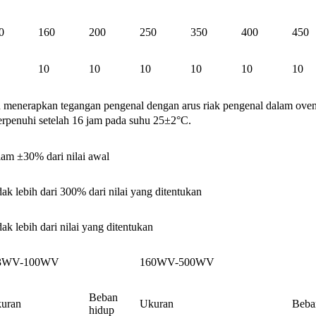
0
160
200
250
350
400
450
10
10
10
10
10
10
an menerapkan tegangan pengenal dengan arus riak pengenal dalam ove
terpenuhi setelah 16 jam pada suhu 25±2°C.
lam ±30% dari nilai awal
dak lebih dari 300% dari nilai yang ditentukan
dak lebih dari nilai yang ditentukan
,3WV-100WV
160WV-500WV
Beban
uran
Ukuran
Beba
hidup