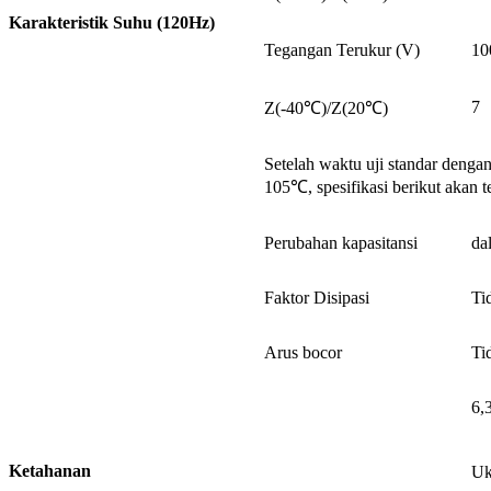
Karakteristik Suhu (120Hz)
Tegangan Terukur (V)
10
7
Z(-40℃)/Z(20℃)
Setelah waktu uji standar deng
105℃, spesifikasi berikut akan 
Perubahan kapasitansi
da
Faktor Disipasi
Ti
Arus bocor
Ti
6
Ketahanan
Uk