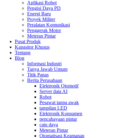
Aplikasi Robot
Pengisi Daya PD
Energi Baru
Proyek Militer
Peralatan Komunikasi
Penggerak Motor
Meteran Pintar
Pusat Produk
Kapasitor Khusus
Tentang
Blog
Informasi Industri
Tanya Jawab Umum
Titik Panas
Berita Perusahaan
Elektronik Otomotif
Server data AI
Robot
Pesawat tanpa awak
tampilan LED
Elektronik Konsumen
pencahayaan pintar
catu daya
Meteran Pintar
Otomatisasi Keamanan