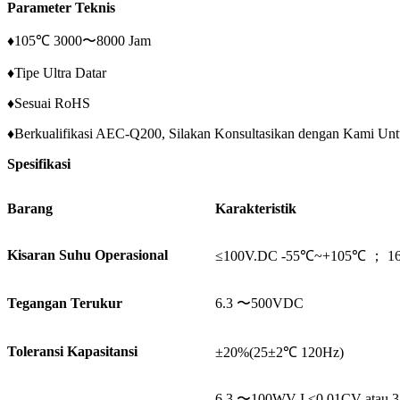
Parameter Teknis
♦105℃ 3000〜8000 Jam
♦Tipe Ultra Datar
♦Sesuai RoHS
♦Berkualifikasi AEC-Q200, Silakan Konsultasikan dengan Kami Untu
Spesifikasi
Barang
Karakteristik
Kisaran Suhu Operasional
≤100V.DC -55℃~+105℃ ； 1
Tegangan Terukur
6.3 〜500VDC
Toleransi Kapasitansi
±20%(25±2℃ 120Hz)
6.3 〜100WV I ≤0.01CV atau 3 uA